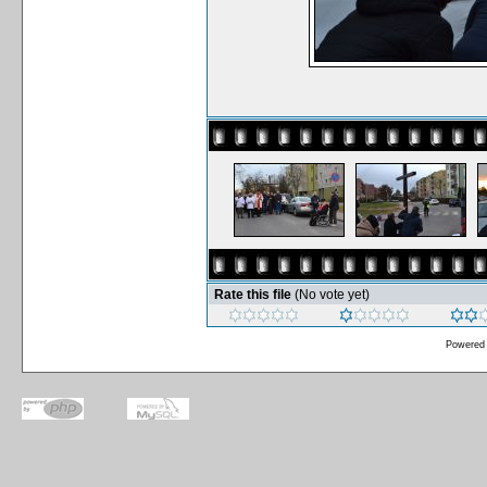
Rate this file
(No vote yet)
Powered