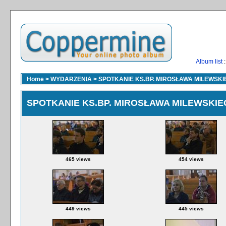
Album list
:
Home
>
WYDARZENIA
>
SPOTKANIE KS.BP. MIROSŁAWA MILEWSKI
SPOTKANIE KS.BP. MIROSŁAWA MILEWSKIE
465 views
454 views
449 views
445 views