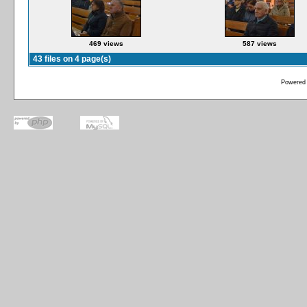
469 views
587 views
43 files on 4 page(s)
Powered