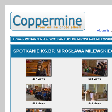
Album list
:
Home
>
WYDARZENIA
>
SPOTKANIE KS.BP. MIROSŁAWA MILEWSKI
SPOTKANIE KS.BP. MIROSŁAWA MILEWSKIE
487 views
588 views
463 views
448 views