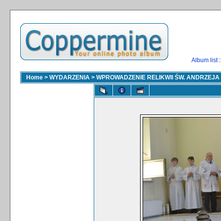
Album list
:
Home
>
WYDARZENIA
>
WPROWADZENIE RELIKWII ŚW. ANDRZEJA