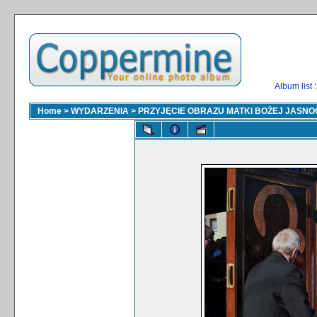
Album list
:
Home
>
WYDARZENIA
>
PRZYJĘCIE OBRAZU MATKI BOŻEJ JASNOGÓ